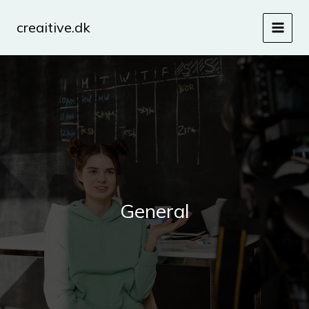
Gå
til
creaitive.dk
indholdet
General